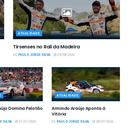
ATUALIDADE
Tirsenses no Rali da Madeira
DE
PAULO JORGE SILVA
03/08/2026
E
ATUALIDADE
aújo Domina Pelotão
Armindo Araújo Aponta à
Vitória
E SILVA
31/07/2026
DE
PAULO JORGE SILVA
28/07/2026