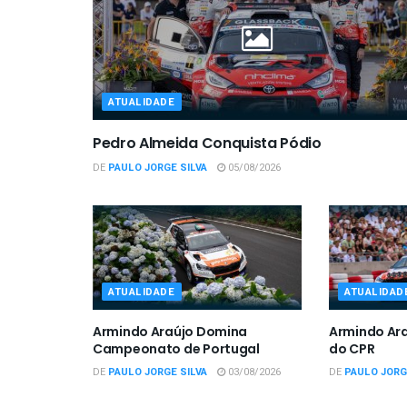
ATUALIDADE
Pedro Almeida Conquista Pódio
DE
PAULO JORGE SILVA
05/08/2026
ATUALIDADE
ATUALIDAD
Armindo Araújo Domina
Armindo Ar
Campeonato de Portugal
do CPR
DE
PAULO JORGE SILVA
03/08/2026
DE
PAULO JORG