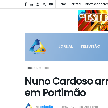
Home
Contatos
Informação sobre
JORNAL
TELEVISÃO
Home
Desporto
Nuno Cardoso arr
em Portimão
De
Redação
08/07/2020
em
Desporto