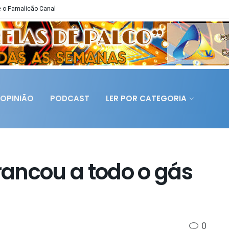
 o Famalicão Canal
OPINIÃO
PODCAST
LER POR CATEGORIA
ancou a todo o gás
0