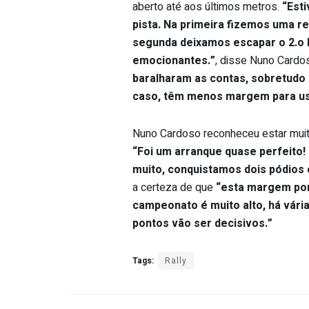
aberto até aos últimos metros.
“Est
pista. Na primeira fizemos uma re
segunda deixamos escapar o 2.o 
emocionantes.”
, disse Nuno Cardo
baralharam as contas, sobretudo
caso, têm menos margem
para u
Nuno Cardoso reconheceu estar muito
“Foi um arranque quase perfeito!
muito, conquistamos dois pódios
a certeza de que
“esta margem pont
campeonato é muito alto, há vári
pontos vão ser decisivos.”
Tags:
Rally