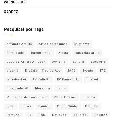
WORKSHOPS
XADREZ
Pesquisar por Tags
Armindo Araújo
Artigo de opinião
Atletismo
Atualidade
basquetebol
Braga
casa das artes
Casa do Artista Amador
covid-19
cultura
desporto
didáxis
Didáxis – Riba de Ave
EARO
Evento
FAC
famabasket
Famalicão
FC Famalicão
futebol
Liberdade FC
literatura
Louro
Município de Famalicão
Mário Passos
música
natal
obras
opinião
Paulo Cunha
Politica
Portugal
PS
PSD
Reflexão
Religião
Ribeirão