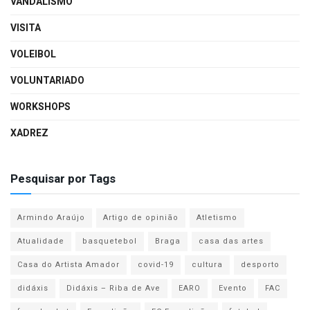
VANDALISMO
VISITA
VOLEIBOL
VOLUNTARIADO
WORKSHOPS
XADREZ
Pesquisar por Tags
Armindo Araújo
Artigo de opinião
Atletismo
Atualidade
basquetebol
Braga
casa das artes
Casa do Artista Amador
covid-19
cultura
desporto
didáxis
Didáxis – Riba de Ave
EARO
Evento
FAC