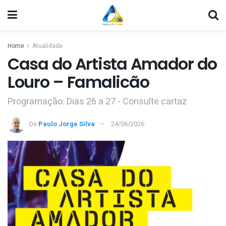
Home
Atualidade
Casa do Artista Amador do
Louro – Famalicão
Programação: Dias 26 a 27 - Consulte cartaz
De
Paulo Jorge Silva
24/06/2026