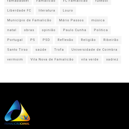
famabasket
Famalicão
FC Famalicão
futebol
Liberdade FC
literatura
Louro
Município de Famalicão
Mário Passos
música
natal
obras
opinião
Paulo Cunha
Politica
Portugal
PS
PSD
Reflexão
Religião
Ribeirão
Santo Tirso
saúde
Trofa
Universidade de Coimbra
vermoim
Vila Nova de Famalicão
vila verde
xadrez