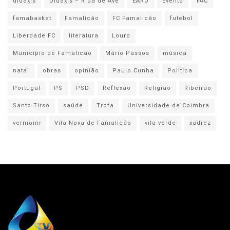
didáxis
Didáxis – Riba de Ave
EARO
Evento
FAC
famabasket
Famalicão
FC Famalicão
futebol
Liberdade FC
literatura
Louro
Município de Famalicão
Mário Passos
música
natal
obras
opinião
Paulo Cunha
Politica
Portugal
PS
PSD
Reflexão
Religião
Ribeirão
Santo Tirso
saúde
Trofa
Universidade de Coimbra
vermoim
Vila Nova de Famalicão
vila verde
xadrez