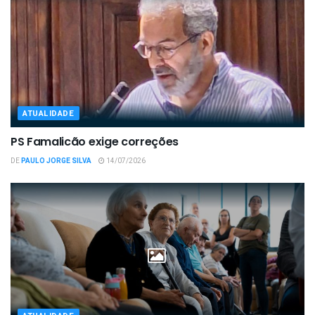
ATUALIDADE
PS Famalicão exige correções
DE
PAULO JORGE SILVA
14/07/2026