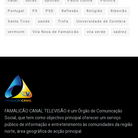
natal
obras
opinião
Paulo Cunha
Politica
Portugal
PS
PSD
Reflexão
Religião
Ribeirão
Santo Tirso
saúde
Trofa
Universidade de Coimbra
vermoim
Vila Nova de Famalicão
vila verde
xadrez
FAMALICÃO CANAL TELEVISÃO é um Órgão de Comunicação
Social, que tem como objectivo principal oferecer um serviço
público de informação e entretenimento às comunidades da região
norte, área geográfica de acção principal.