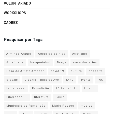
VOLUNTARIADO
WORKSHOPS
XADREZ
Pesquisar por Tags
Armindo Araújo
Artigo de opinião
Atletismo
Atualidade
basquetebol
Braga
casa das artes
Casa do Artista Amador
covid-19
cultura
desporto
didáxis
Didáxis – Riba de Ave
EARO
Evento
FAC
famabasket
Famalicão
FC Famalicão
futebol
Liberdade FC
literatura
Louro
Município de Famalicão
Mário Passos
música