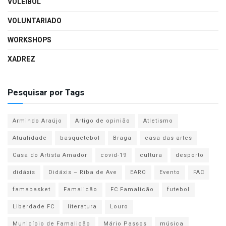
VOLEIBOL
VOLUNTARIADO
WORKSHOPS
XADREZ
Pesquisar por Tags
Armindo Araújo
Artigo de opinião
Atletismo
Atualidade
basquetebol
Braga
casa das artes
Casa do Artista Amador
covid-19
cultura
desporto
didáxis
Didáxis – Riba de Ave
EARO
Evento
FAC
famabasket
Famalicão
FC Famalicão
futebol
Liberdade FC
literatura
Louro
Município de Famalicão
Mário Passos
música