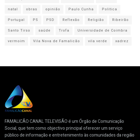
natal
obras
opinião
Paulo Cunha
Politica
Portugal
PS
PSD
Reflexão
Religião
Ribeirão
Santo Tirso
saúde
Trofa
Universidade de Coimbra
vermoim
Vila Nova de Famalicão
vila verde
xadrez
FAMALICÃO CANAL TELEVISÃO é um Órgão de Comunicação
Social, que tem como objectivo principal oferecer um serviço
público de informação e entretenimento às comunidades da região