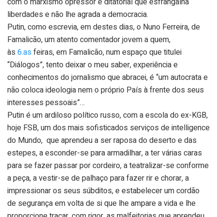
com o marxismo opressor e ditatorial que esfrangalha
liberdades e não lhe agrada a democracia.
Putin, como escrevia, em destes dias, o Nuno Ferreira, de
Famalicão, um atento comentador jovem a quem,
às
6.as
feiras, em Famalicão, num espaço que titulei
“Diálogos”, tento deixar o meu saber, experiência e
conhecimentos do jornalismo que abracei, é “um autocrata e
não coloca ideologia nem o próprio País à frente dos seus
interesses pessoais”…
Putin é um ardiloso político russo, com a escola do ex-KGB,
hoje FSB, um dos mais sofisticados serviços de intelligence
do Mundo, que aprendeu a ser raposa do deserto e das
estepes, a esconder-se para armadilhar, a ter várias caras
para se fazer passar por cordeiro, a teatralizar-se conforme
a peça, a vestir-se de palhaço para fazer rir e chorar, a
impressionar os seus súbditos, e estabelecer um cordão
de segurança em volta de si que lhe ampare a vida e lhe
proporcione traçar, com rigor, as malfeitorias que aprendeu