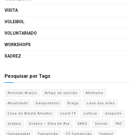
VISITA
VOLEIBOL
VOLUNTARIADO
WORKSHOPS
XADREZ
Pesquisar por Tags
Armindo Araújo
Artigo de opinião
Atletismo
Atualidade
basquetebol
Braga
casa das artes
Casa do Artista Amador
covid-19
cultura
desporto
didáxis
Didáxis – Riba de Ave
EARO
Evento
FAC
famabasket
Famalicão
FC Famalicão
futebol