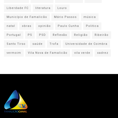
Liberdade FC
literatura
Louro
Município de Famalicão
Mário Passos
música
natal
obras
opinião
Paulo Cunha
Politica
Portugal
PS
PSD
Reflexão
Religião
Ribeirão
Santo Tirso
saúde
Trofa
Universidade de Coimbra
vermoim
Vila Nova de Famalicão
vila verde
xadrez