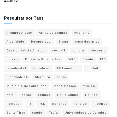
XADREZ
Pesquisar por Tags
Armindo Araújo
Artigo de opinião
Atletismo
Atualidade
basquetebol
Braga
casa das artes
Casa do Artista Amador
covid-19
cultura
desporto
didáxis
Didáxis – Riba de Ave
EARO
Evento
FAC
famabasket
Famalicão
FC Famalicão
futebol
Liberdade FC
literatura
Louro
Município de Famalicão
Mário Passos
música
natal
obras
opinião
Paulo Cunha
Politica
Portugal
PS
PSD
Reflexão
Religião
Ribeirão
Santo Tirso
saúde
Trofa
Universidade de Coimbra