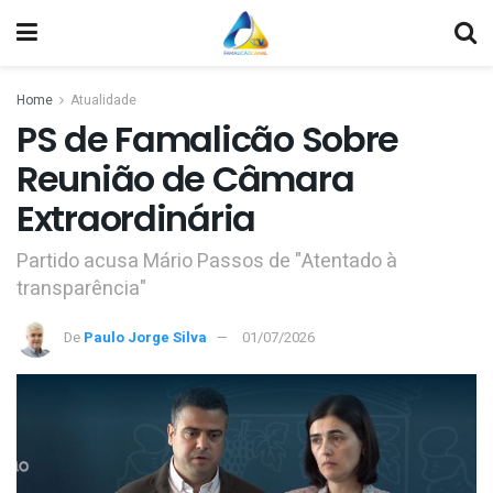
Home
Atualidade
PS de Famalicão Sobre
Reunião de Câmara
Extraordinária
Partido acusa Mário Passos de "Atentado à
transparência"
De
Paulo Jorge Silva
01/07/2026