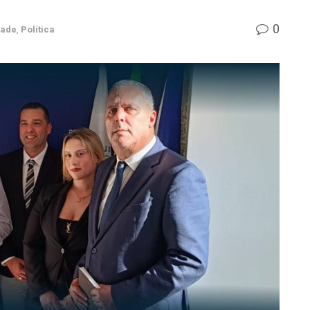
0
dade
,
Política