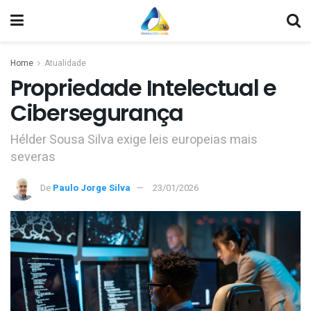
Home
Atualidade
Propriedade Intelectual e
Cibersegurança
Hélder Sousa Silva exige leis europeias mais
severas
De
Paulo Jorge Silva
23/01/2026