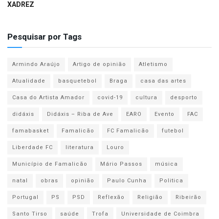
XADREZ
Pesquisar por Tags
Armindo Araújo
Artigo de opinião
Atletismo
Atualidade
basquetebol
Braga
casa das artes
Casa do Artista Amador
covid-19
cultura
desporto
didáxis
Didáxis – Riba de Ave
EARO
Evento
FAC
famabasket
Famalicão
FC Famalicão
futebol
Liberdade FC
literatura
Louro
Município de Famalicão
Mário Passos
música
natal
obras
opinião
Paulo Cunha
Politica
Portugal
PS
PSD
Reflexão
Religião
Ribeirão
Santo Tirso
saúde
Trofa
Universidade de Coimbra