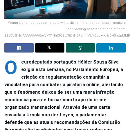
Young it-engineer decoding data while sitting in front of computer monitors
and looking at screen of one of them
SSUCv3H4sIAAAAAAAACoxVyY7jNhC9B8g/GDyHCPdljjnMbYDcgxyKi9rCyKIhUpMMB
O
eurodeputado português Hélder Sousa Silva
exigiu esta semana, no Parlamento Europeu, a
criação de regulamentação comunitária
vinculativa para combater a pirataria online, alertando
que o fenómeno deixou de ser uma mera infração
económica para se tornar num braço do crime
organizado transnacional. Através de uma carta
enviada a Ursula von der Leyen, o parlamentar
defende que as atuais recomendações da Comissão
Europeia são insuficientes para travar redes que