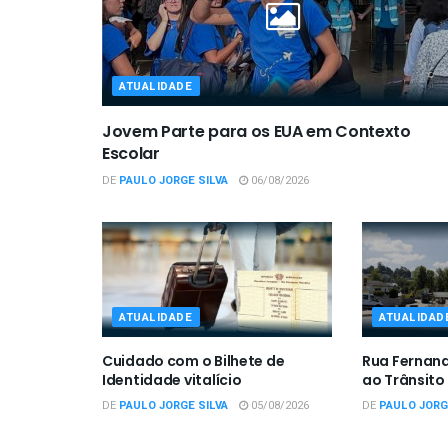
ATUALIDADE
Jovem Parte para os EUA em Contexto
Escolar
DE
PAULO JORGE SILVA
06/08/2026
ATUALIDADE
ATUALIDAD
Cuidado com o Bilhete de
Rua Fernan
Identidade vitalício
ao Trânsito
DE
PAULO JORGE SILVA
05/08/2026
DE
PAULO JORG