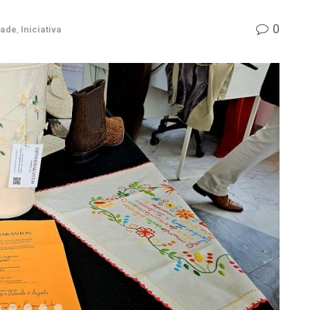
0
dade
,
Iniciativa