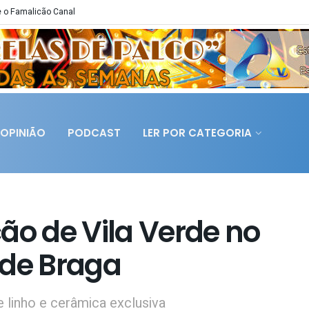
 o Famalicão Canal
OPINIÃO
PODCAST
LER POR CATEGORIA
ão de Vila Verde no
 de Braga
 linho e cerâmica exclusiva