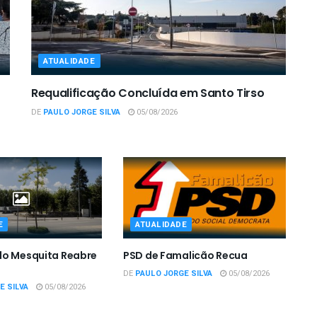
ATUALIDADE
Requalificação Concluída em Santo Tirso
DE
PAULO JORGE SILVA
05/08/2026
E
ATUALIDADE
do Mesquita Reabre
PSD de Famalicão Recua
DE
PAULO JORGE SILVA
05/08/2026
E SILVA
05/08/2026