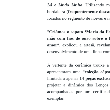
Lá
e
Lindo Linho
. Utilizando m
bordaleira (
frequentemente descar
focados no segmento de noivas e no
“
Criámos o sapato ‘Maria da Fo
mão com fios de ouro sobre o l
amor
“, explicou a artesã, reve
desenvolvimento de uma linha com
A vertente da cerâmica trouxe 
apresentaram uma “
coleção cáps
limitada a apenas
14 peças exclus
projetar a dinâmica dos Lenço
acompanhadas por um certifica
exemplar.