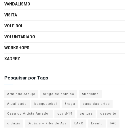
VANDALISMO
VISITA
VOLEIBOL
VOLUNTARIADO
WORKSHOPS
XADREZ
Pesquisar por Tags
Armindo Araújo
Artigo de opinião
Atletismo
Atualidade
basquetebol
Braga
casa das artes
Casa do Artista Amador
covid-19
cultura
desporto
didáxis
Didáxis – Riba de Ave
EARO
Evento
FAC