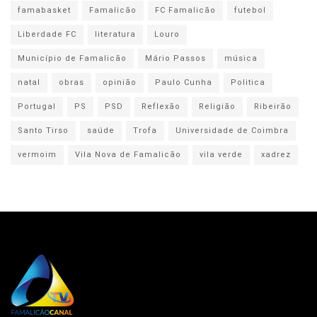
famabasket
Famalicão
FC Famalicão
futebol
Liberdade FC
literatura
Louro
Município de Famalicão
Mário Passos
música
natal
obras
opinião
Paulo Cunha
Politica
Portugal
PS
PSD
Reflexão
Religião
Ribeirão
Santo Tirso
saúde
Trofa
Universidade de Coimbra
vermoim
Vila Nova de Famalicão
vila verde
xadrez