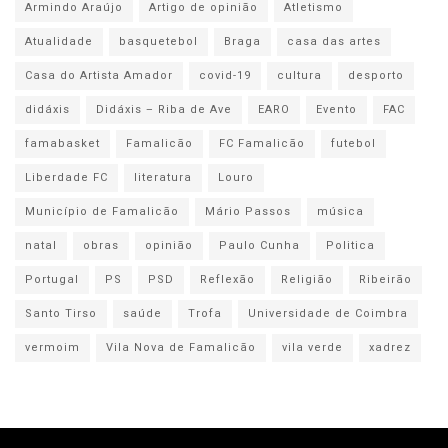
Armindo Araújo
Artigo de opinião
Atletismo
Atualidade
basquetebol
Braga
casa das artes
Casa do Artista Amador
covid-19
cultura
desporto
didáxis
Didáxis – Riba de Ave
EARO
Evento
FAC
famabasket
Famalicão
FC Famalicão
futebol
Liberdade FC
literatura
Louro
Município de Famalicão
Mário Passos
música
natal
obras
opinião
Paulo Cunha
Politica
Portugal
PS
PSD
Reflexão
Religião
Ribeirão
Santo Tirso
saúde
Trofa
Universidade de Coimbra
vermoim
Vila Nova de Famalicão
vila verde
xadrez