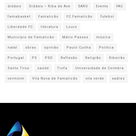
didáxis
Didáxis – Riba de Ave
EARO
Evento
FAC
famabasket
Famalicão
FC Famalicão
futebol
Liberdade FC
literatura
Louro
Município de Famalicão
Mário Passos
música
natal
obras
opinião
Paulo Cunha
Politica
Portugal
PS
PSD
Reflexão
Religião
Ribeirão
Santo Tirso
saúde
Trofa
Universidade de Coimbra
vermoim
Vila Nova de Famalicão
vila verde
xadrez