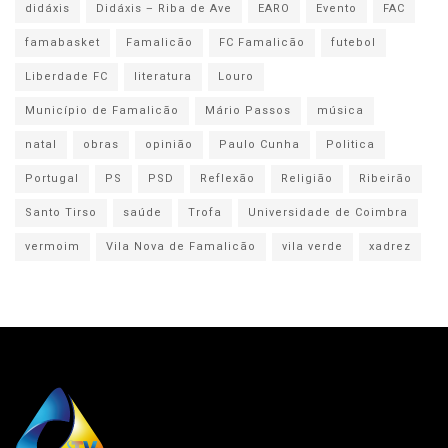
didáxis
Didáxis – Riba de Ave
EARO
Evento
FAC
famabasket
Famalicão
FC Famalicão
futebol
Liberdade FC
literatura
Louro
Município de Famalicão
Mário Passos
música
natal
obras
opinião
Paulo Cunha
Politica
Portugal
PS
PSD
Reflexão
Religião
Ribeirão
Santo Tirso
saúde
Trofa
Universidade de Coimbra
vermoim
Vila Nova de Famalicão
vila verde
xadrez