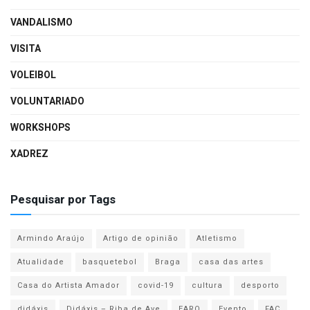
VANDALISMO
VISITA
VOLEIBOL
VOLUNTARIADO
WORKSHOPS
XADREZ
Pesquisar por Tags
Armindo Araújo
Artigo de opinião
Atletismo
Atualidade
basquetebol
Braga
casa das artes
Casa do Artista Amador
covid-19
cultura
desporto
didáxis
Didáxis – Riba de Ave
EARO
Evento
FAC