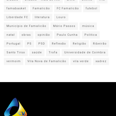
famabasket
Famalicão
FC Famalicão
futebol
Liberdade FC
literatura
Louro
Município de Famalicão
Mário Passos
música
natal
obras
opinião
Paulo Cunha
Politica
Portugal
PS
PSD
Reflexão
Religião
Ribeirão
Santo Tirso
saúde
Trofa
Universidade de Coimbra
vermoim
Vila Nova de Famalicão
vila verde
xadrez