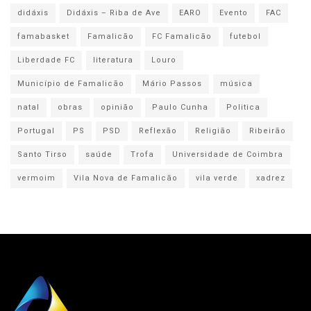
didáxis
Didáxis – Riba de Ave
EARO
Evento
FAC
famabasket
Famalicão
FC Famalicão
futebol
Liberdade FC
literatura
Louro
Município de Famalicão
Mário Passos
música
natal
obras
opinião
Paulo Cunha
Politica
Portugal
PS
PSD
Reflexão
Religião
Ribeirão
Santo Tirso
saúde
Trofa
Universidade de Coimbra
vermoim
Vila Nova de Famalicão
vila verde
xadrez