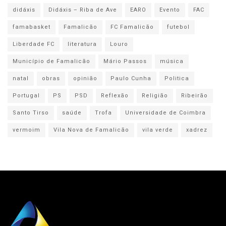
didáxis
Didáxis – Riba de Ave
EARO
Evento
FAC
famabasket
Famalicão
FC Famalicão
futebol
Liberdade FC
literatura
Louro
Município de Famalicão
Mário Passos
música
natal
obras
opinião
Paulo Cunha
Politica
Portugal
PS
PSD
Reflexão
Religião
Ribeirão
Santo Tirso
saúde
Trofa
Universidade de Coimbra
vermoim
Vila Nova de Famalicão
vila verde
xadrez