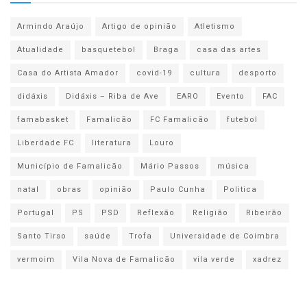
Armindo Araújo
Artigo de opinião
Atletismo
Atualidade
basquetebol
Braga
casa das artes
Casa do Artista Amador
covid-19
cultura
desporto
didáxis
Didáxis – Riba de Ave
EARO
Evento
FAC
famabasket
Famalicão
FC Famalicão
futebol
Liberdade FC
literatura
Louro
Município de Famalicão
Mário Passos
música
natal
obras
opinião
Paulo Cunha
Politica
Portugal
PS
PSD
Reflexão
Religião
Ribeirão
Santo Tirso
saúde
Trofa
Universidade de Coimbra
vermoim
Vila Nova de Famalicão
vila verde
xadrez