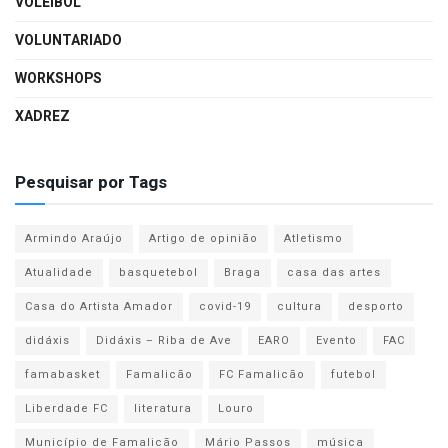
VOLEIBOL
VOLUNTARIADO
WORKSHOPS
XADREZ
Pesquisar por Tags
Armindo Araújo
Artigo de opinião
Atletismo
Atualidade
basquetebol
Braga
casa das artes
Casa do Artista Amador
covid-19
cultura
desporto
didáxis
Didáxis – Riba de Ave
EARO
Evento
FAC
famabasket
Famalicão
FC Famalicão
futebol
Liberdade FC
literatura
Louro
Município de Famalicão
Mário Passos
música