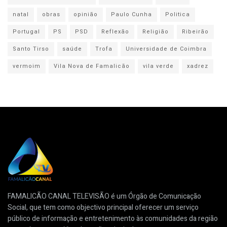
natal
obras
opinião
Paulo Cunha
Politica
Portugal
PS
PSD
Reflexão
Religião
Ribeirão
Santo Tirso
saúde
Trofa
Universidade de Coimbra
vermoim
Vila Nova de Famalicão
vila verde
xadrez
FAMALICÃO CANAL TELEVISÃO é um Órgão de Comunicação
Social, que tem como objectivo principal oferecer um serviço
público de informação e entretenimento às comunidades da região