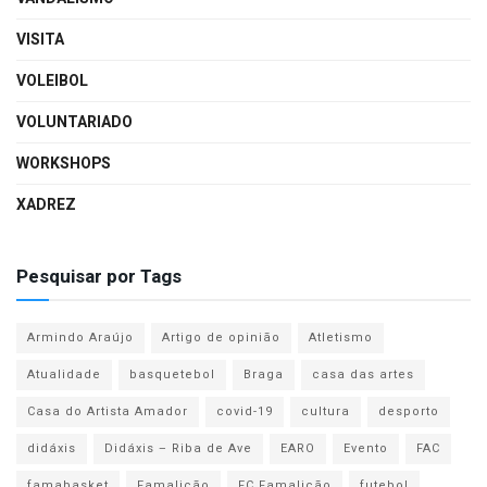
VISITA
VOLEIBOL
VOLUNTARIADO
WORKSHOPS
XADREZ
Pesquisar por Tags
Armindo Araújo
Artigo de opinião
Atletismo
Atualidade
basquetebol
Braga
casa das artes
Casa do Artista Amador
covid-19
cultura
desporto
didáxis
Didáxis – Riba de Ave
EARO
Evento
FAC
famabasket
Famalicão
FC Famalicão
futebol