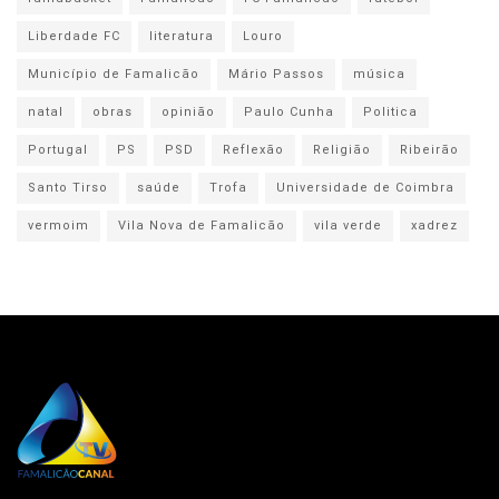
Liberdade FC
literatura
Louro
Município de Famalicão
Mário Passos
música
natal
obras
opinião
Paulo Cunha
Politica
Portugal
PS
PSD
Reflexão
Religião
Ribeirão
Santo Tirso
saúde
Trofa
Universidade de Coimbra
vermoim
Vila Nova de Famalicão
vila verde
xadrez