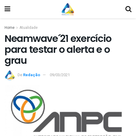
Home
Atualidade
Neamwave´21 exercício
para testar o alerta e o
grau
De
Redação
09/03/2021