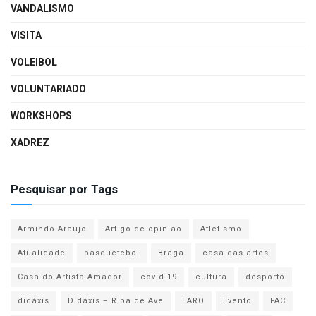
VANDALISMO
VISITA
VOLEIBOL
VOLUNTARIADO
WORKSHOPS
XADREZ
Pesquisar por Tags
Armindo Araújo
Artigo de opinião
Atletismo
Atualidade
basquetebol
Braga
casa das artes
Casa do Artista Amador
covid-19
cultura
desporto
didáxis
Didáxis – Riba de Ave
EARO
Evento
FAC