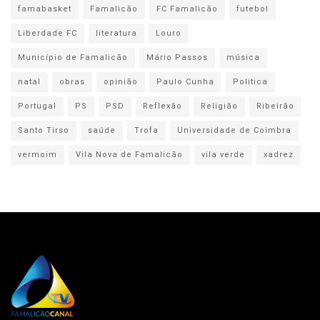
famabasket
Famalicão
FC Famalicão
futebol
Liberdade FC
literatura
Louro
Município de Famalicão
Mário Passos
música
natal
obras
opinião
Paulo Cunha
Politica
Portugal
PS
PSD
Reflexão
Religião
Ribeirão
Santo Tirso
saúde
Trofa
Universidade de Coimbra
vermoim
Vila Nova de Famalicão
vila verde
xadrez