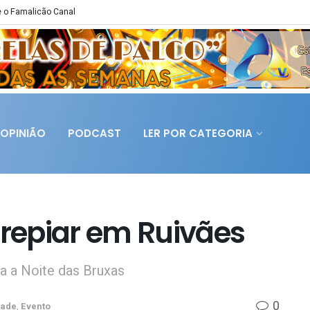
 o Famalicão Canal
OPINIÃO
PODCAST
LER POR CATEGORIA
repiar em Ruivães
a a Noite das Bruxas
0
dade
,
Evento