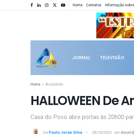
Home
Contatos
Informação sobre
JORNAL
TELEVISÃO
Home
Atualidade
HALLOWEEN De Ar
Casa do Povo abre portas às 20h00 par
De
Paulo Jorge Silva
28/10/2025
em
Atuali