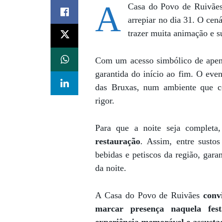
A
Casa do Povo de Ruivães
arrepiar no dia 31. O cen
trazer muita animação e s
Com um acesso simbólico de ape
garantida do início ao fim. O ev
das Bruxas, num ambiente que c
rigor.
Para que a noite seja completa
restauração
. Assim, entre sustos
bebidas e petiscos da região, garan
da noite.
A Casa do Povo de Ruivães
conv
marcar presença naquela fes
experiência memorável e assusta