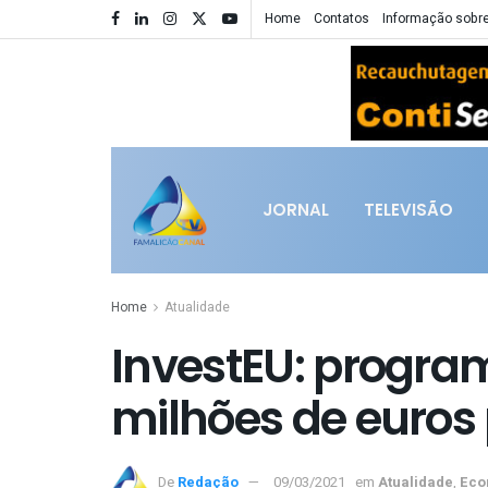
Home
Contatos
Informação sobre
JORNAL
TELEVISÃO
Home
Atualidade
InvestEU: progra
milhões de euros 
De
Redação
09/03/2021
em
Atualidade
,
Eco