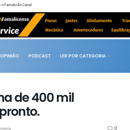
 o Famalicão Canal
OPINIÃO
PODCAST
LER POR CATEGORIA
ma de 400 mil
pronto.
0
nomia