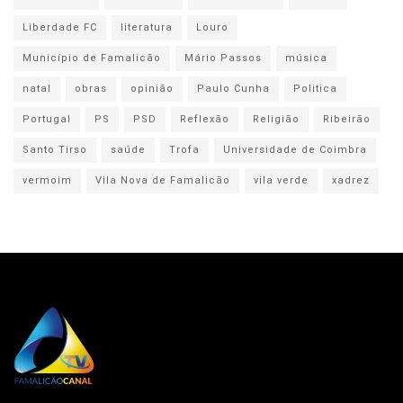
Liberdade FC
literatura
Louro
Município de Famalicão
Mário Passos
música
natal
obras
opinião
Paulo Cunha
Politica
Portugal
PS
PSD
Reflexão
Religião
Ribeirão
Santo Tirso
saúde
Trofa
Universidade de Coimbra
vermoim
Vila Nova de Famalicão
vila verde
xadrez