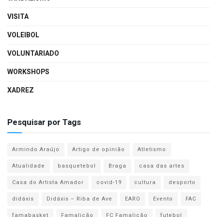
VISITA
VOLEIBOL
VOLUNTARIADO
WORKSHOPS
XADREZ
Pesquisar por Tags
Armindo Araújo
Artigo de opinião
Atletismo
Atualidade
basquetebol
Braga
casa das artes
Casa do Artista Amador
covid-19
cultura
desporto
didáxis
Didáxis – Riba de Ave
EARO
Evento
FAC
famabasket
Famalicão
FC Famalicão
futebol