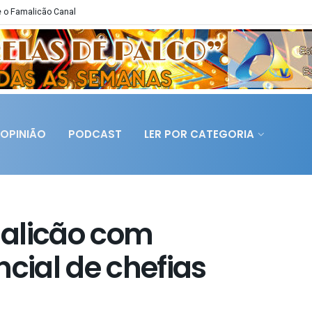
 o Famalicão Canal
OPINIÃO
PODCAST
LER POR CATEGORIA
malicão com
ial de chefias