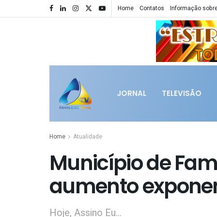
Home
Contatos
Informação sobre
JORNAL
TELEVISÃO
Home
Atualidade
Município de Fa
aumento exponenc
Hoje, Assino Eu…