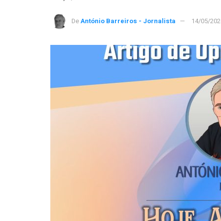
De
António Barreiros - Jornalista
14/05/202