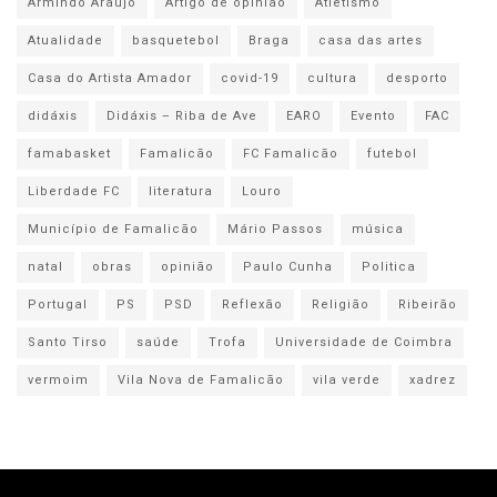
Armindo Araújo
Artigo de opinião
Atletismo
Atualidade
basquetebol
Braga
casa das artes
Casa do Artista Amador
covid-19
cultura
desporto
didáxis
Didáxis – Riba de Ave
EARO
Evento
FAC
famabasket
Famalicão
FC Famalicão
futebol
Liberdade FC
literatura
Louro
Município de Famalicão
Mário Passos
música
natal
obras
opinião
Paulo Cunha
Politica
Portugal
PS
PSD
Reflexão
Religião
Ribeirão
Santo Tirso
saúde
Trofa
Universidade de Coimbra
vermoim
Vila Nova de Famalicão
vila verde
xadrez