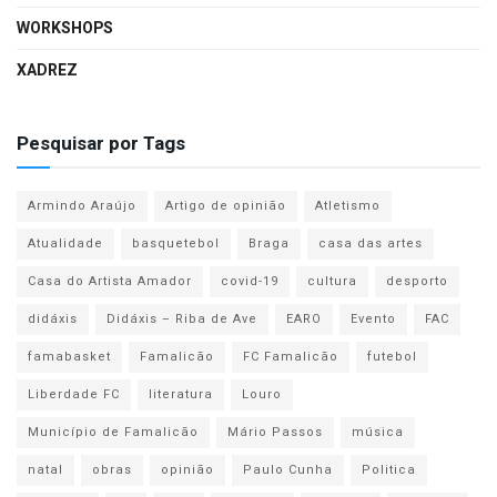
WORKSHOPS
XADREZ
Pesquisar por Tags
Armindo Araújo
Artigo de opinião
Atletismo
Atualidade
basquetebol
Braga
casa das artes
Casa do Artista Amador
covid-19
cultura
desporto
didáxis
Didáxis – Riba de Ave
EARO
Evento
FAC
famabasket
Famalicão
FC Famalicão
futebol
Liberdade FC
literatura
Louro
Município de Famalicão
Mário Passos
música
natal
obras
opinião
Paulo Cunha
Politica