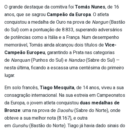
O grande destaque da comitiva foi
Tomás Nunes
, de 16
anos, que se sagrou
Campeão da Europa
. O atleta
conquistou a medalha de Ouro na prova de
Nangun
(Bastão
do Sul) com a pontuação de 8.833, superando adversários
de potências como a Itália e a França. Num desempenho
memorável, Tomás ainda alcançou dois títulos de
Vice-
Campeão Europeu
, garantindo a Prata nas categorias
de
Nanquan
(Punhos do Sul) e
Nandao
(Sabre do Sul) —
nesta última, ficando a escassa uma centésima do primeiro
lugar.
Em solo francês,
Tiago Mesquita
, de 14 anos, viveu a sua
consagração internacional. Na sua estreia em Campeonatos
da Europa, o jovem atleta conquistou
duas medalhas de
Bronze
: uma na prova de
Daoshu
(Sabre do Norte), onde
obteve a sua melhor nota (8.167), e outra
em
Gunshu
(Bastão do Norte). Tiago já havia dado sinais do