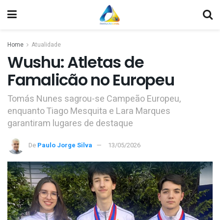
Home
Atualidade
Wushu: Atletas de
Famalicão no Europeu
Tomás Nunes sagrou-se Campeão Europeu,
enquanto Tiago Mesquita e Lara Marques
garantiram lugares de destaque
De
Paulo Jorge Silva
13/05/2026