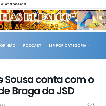
 o Famalicão Canal
OPINIÃO
PODCAST
LER POR CATEGORIA
e Sousa conta com o
l de Braga da JSD
0
tica