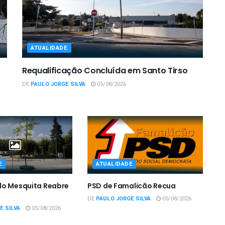
ATUALIDADE
Requalificação Concluída em Santo Tirso
DE
PAULO JORGE SILVA
05/08/2026
E
ATUALIDADE
do Mesquita Reabre
PSD de Famalicão Recua
DE
PAULO JORGE SILVA
05/08/2026
E SILVA
05/08/2026