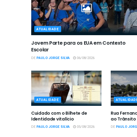
ATUALIDADE
Jovem Parte para os EUA em Contexto
Escolar
DE
PAULO JORGE SILVA
06/08/2026
ATUALIDADE
ATUALIDAD
Cuidado com o Bilhete de
Rua Fernan
Identidade vitalício
ao Trânsito
DE
PAULO JORGE SILVA
05/08/2026
DE
PAULO JORG