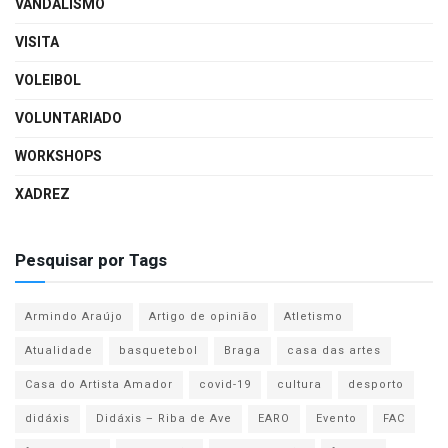
VANDALISMO
VISITA
VOLEIBOL
VOLUNTARIADO
WORKSHOPS
XADREZ
Pesquisar por Tags
Armindo Araújo
Artigo de opinião
Atletismo
Atualidade
basquetebol
Braga
casa das artes
Casa do Artista Amador
covid-19
cultura
desporto
didáxis
Didáxis – Riba de Ave
EARO
Evento
FAC