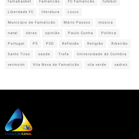
famabasket
Famalicão
FC Famalicão
futebol
Liberdade FC
literatura
Louro
Município de Famalicão
Mário Passos
música
natal
obras
opinião
Paulo Cunha
Politica
Portugal
PS
PSD
Reflexão
Religião
Ribeirão
Santo Tirso
saúde
Trofa
Universidade de Coimbra
vermoim
Vila Nova de Famalicão
vila verde
xadrez