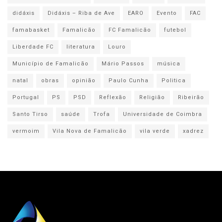
didáxis
Didáxis – Riba de Ave
EARO
Evento
FAC
famabasket
Famalicão
FC Famalicão
futebol
Liberdade FC
literatura
Louro
Município de Famalicão
Mário Passos
música
natal
obras
opinião
Paulo Cunha
Politica
Portugal
PS
PSD
Reflexão
Religião
Ribeirão
Santo Tirso
saúde
Trofa
Universidade de Coimbra
vermoim
Vila Nova de Famalicão
vila verde
xadrez