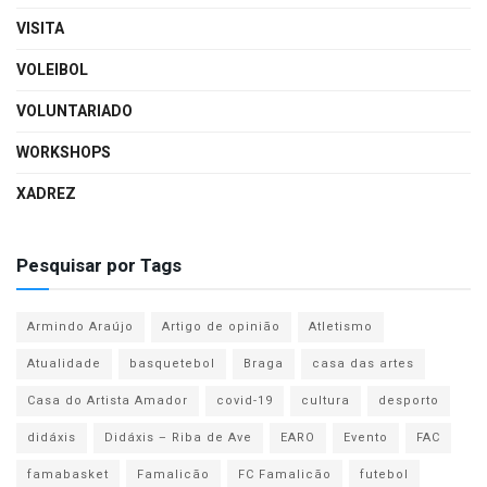
VISITA
VOLEIBOL
VOLUNTARIADO
WORKSHOPS
XADREZ
Pesquisar por Tags
Armindo Araújo
Artigo de opinião
Atletismo
Atualidade
basquetebol
Braga
casa das artes
Casa do Artista Amador
covid-19
cultura
desporto
didáxis
Didáxis – Riba de Ave
EARO
Evento
FAC
famabasket
Famalicão
FC Famalicão
futebol