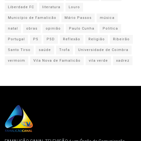
Liberdade FC
literatura
Louro
Município de Famalicão
Mário Passos
música
natal
obras
opinião
Paulo Cunha
Politica
Portugal
PS
PSD
Reflexão
Religião
Ribeirão
Santo Tirso
saúde
Trofa
Universidade de Coimbra
vermoim
Vila Nova de Famalicão
vila verde
xadrez