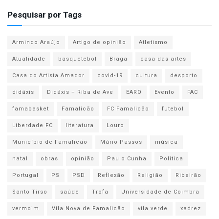
Pesquisar por Tags
Armindo Araújo
Artigo de opinião
Atletismo
Atualidade
basquetebol
Braga
casa das artes
Casa do Artista Amador
covid-19
cultura
desporto
didáxis
Didáxis – Riba de Ave
EARO
Evento
FAC
famabasket
Famalicão
FC Famalicão
futebol
Liberdade FC
literatura
Louro
Município de Famalicão
Mário Passos
música
natal
obras
opinião
Paulo Cunha
Politica
Portugal
PS
PSD
Reflexão
Religião
Ribeirão
Santo Tirso
saúde
Trofa
Universidade de Coimbra
vermoim
Vila Nova de Famalicão
vila verde
xadrez