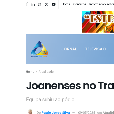
Home
Contatos
Informação sobre
JORNAL
TELEVISÃO
Home
Atualidade
Joanenses no Trai
Equipa subiu ao pódio
De
Paulo Jorge Silva
09/05/2025
em
Atuali