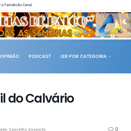
 o Famalicão Canal
OPINIÃO
PODCAST
LER POR CATEGORIA
l do Calvário
0
dade
,
Concelho
,
Desporto