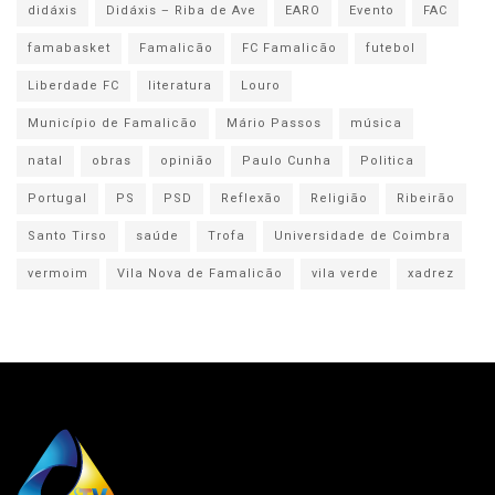
didáxis
Didáxis – Riba de Ave
EARO
Evento
FAC
famabasket
Famalicão
FC Famalicão
futebol
Liberdade FC
literatura
Louro
Município de Famalicão
Mário Passos
música
natal
obras
opinião
Paulo Cunha
Politica
Portugal
PS
PSD
Reflexão
Religião
Ribeirão
Santo Tirso
saúde
Trofa
Universidade de Coimbra
vermoim
Vila Nova de Famalicão
vila verde
xadrez