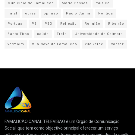
Município de Famalicão
Mário Passos
música
natal
obras
opinião
Paulo Cunha
Politica
Portugal
PS
PSD
Reflexão
Religião
Ribeirão
Santo Tirso
saúde
Trofa
Universidade de Coimbra
vermoim
Vila Nova de Famalicão
vila verde
xadrez
FAMALICÃO CANAL TELEVISÃO é um Órgão de Comunicação
Social, que tem como objectivo principal oferecer um serviço
público de informação e entretenimento às comunidades da região