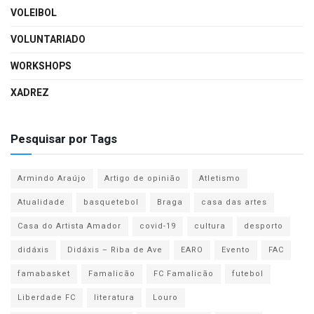
VOLEIBOL
VOLUNTARIADO
WORKSHOPS
XADREZ
Pesquisar por Tags
Armindo Araújo
Artigo de opinião
Atletismo
Atualidade
basquetebol
Braga
casa das artes
Casa do Artista Amador
covid-19
cultura
desporto
didáxis
Didáxis – Riba de Ave
EARO
Evento
FAC
famabasket
Famalicão
FC Famalicão
futebol
Liberdade FC
literatura
Louro