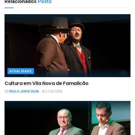
Relacionados
Posts
ATUALIDADE
Cultura em Vila Nova de Famalicão
DE
PAULO JORGE SILVA
21/02/2026