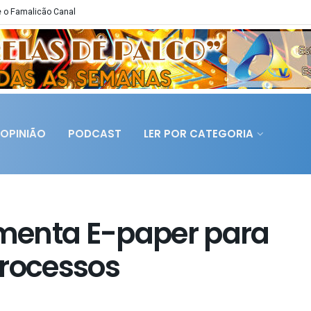
 o Famalicão Canal
OPINIÃO
PODCAST
LER POR CATEGORIA
menta E-paper para
processos