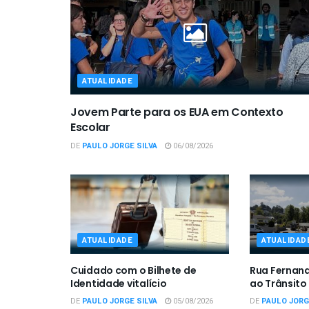
ATUALIDADE
Jovem Parte para os EUA em Contexto
Escolar
DE
PAULO JORGE SILVA
06/08/2026
ATUALIDADE
ATUALIDAD
Cuidado com o Bilhete de
Rua Fernan
Identidade vitalício
ao Trânsito
DE
PAULO JORGE SILVA
05/08/2026
DE
PAULO JORG