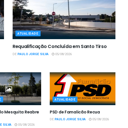
ATUALIDADE
Requalificação Concluída em Santo Tirso
DE
PAULO JORGE SILVA
05/08/2026
E
ATUALIDADE
do Mesquita Reabre
PSD de Famalicão Recua
DE
PAULO JORGE SILVA
05/08/2026
E SILVA
05/08/2026