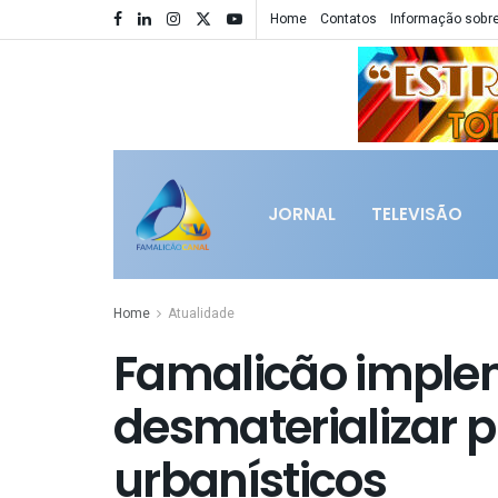
Home
Contatos
Informação sobre
JORNAL
TELEVISÃO
Home
Atualidade
Famalicão imple
desmaterializar 
urbanísticos