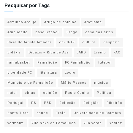
Pesquisar por Tags
Armindo Araújo
Artigo de opinião
Atletismo
Atualidade
basquetebol
Braga
casa das artes
Casa do Artista Amador
covid-19
cultura
desporto
didáxis
Didáxis – Riba de Ave
EARO
Evento
FAC
famabasket
Famalicão
FC Famalicão
futebol
Liberdade FC
literatura
Louro
Município de Famalicão
Mário Passos
música
natal
obras
opinião
Paulo Cunha
Politica
Portugal
PS
PSD
Reflexão
Religião
Ribeirão
Santo Tirso
saúde
Trofa
Universidade de Coimbra
vermoim
Vila Nova de Famalicão
vila verde
xadrez