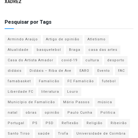
XADREZ
Pesquisar por Tags
Armindo Araújo
Artigo de opinião
Atletismo
Atualidade
basquetebol
Braga
casa das artes
Casa do Artista Amador
covid-19
cultura
desporto
didáxis
Didáxis – Riba de Ave
EARO
Evento
FAC
famabasket
Famalicão
FC Famalicão
futebol
Liberdade FC
literatura
Louro
Município de Famalicão
Mário Passos
música
natal
obras
opinião
Paulo Cunha
Politica
Portugal
PS
PSD
Reflexão
Religião
Ribeirão
Santo Tirso
saúde
Trofa
Universidade de Coimbra