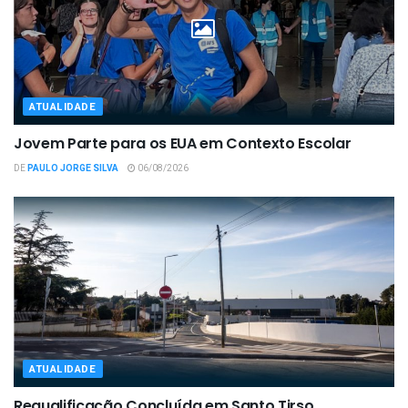
ATUALIDADE
Jovem Parte para os EUA em Contexto Escolar
DE
PAULO JORGE SILVA
06/08/2026
ATUALIDADE
Requalificação Concluída em Santo Tirso