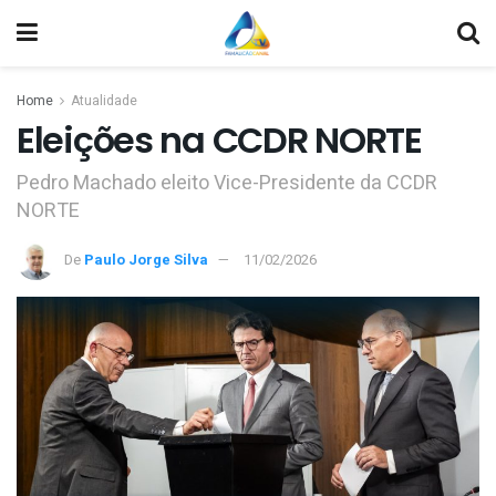
Home
Atualidade
Eleições na CCDR NORTE
Pedro Machado eleito Vice-Presidente da CCDR
NORTE
De
Paulo Jorge Silva
11/02/2026