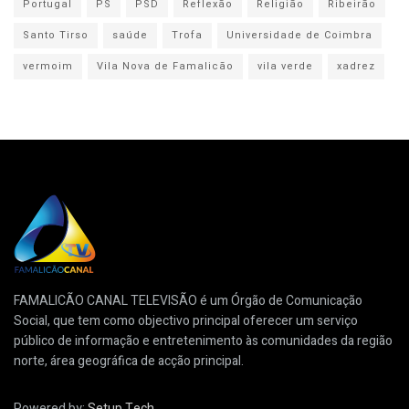
Portugal
PS
PSD
Reflexão
Religião
Ribeirão
Santo Tirso
saúde
Trofa
Universidade de Coimbra
vermoim
Vila Nova de Famalicão
vila verde
xadrez
FAMALICÃO CANAL TELEVISÃO é um Órgão de Comunicação
Social, que tem como objectivo principal oferecer um serviço
público de informação e entretenimento às comunidades da região
norte, área geográfica de acção principal.
Powered by:
Setup Tech