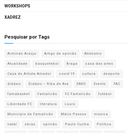
WORKSHOPS
XADREZ
Pesquisar por Tags
Armindo Araújo
Artigo de opinião
Atletismo
Atualidade
basquetebol
Braga
casa das artes
Casa do Artista Amador
covid-19
cultura
desporto
didáxis
Didáxis – Riba de Ave
EARO
Evento
FAC
famabasket
Famalicão
FC Famalicão
futebol
Liberdade FC
literatura
Louro
Município de Famalicão
Mário Passos
música
natal
obras
opinião
Paulo Cunha
Politica