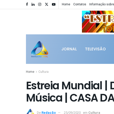
Home
Contatos
Informação sobre
JORNAL
TELEVISÃO
Home
Cultura
Estreia Mundial |
Música | CASA D
De
Redação
25/09/2020
em
Cultura