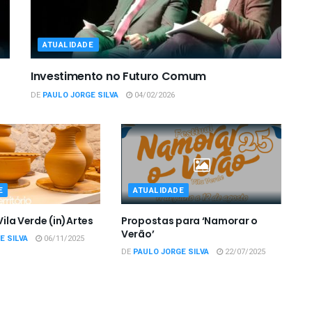
ATUALIDADE
Investimento no Futuro Comum
DE
PAULO JORGE SILVA
04/02/2026
E
ATUALIDADE
 Vila Verde (in)Artes
Propostas para ‘Namorar o
Verão’
E SILVA
06/11/2025
DE
PAULO JORGE SILVA
22/07/2025