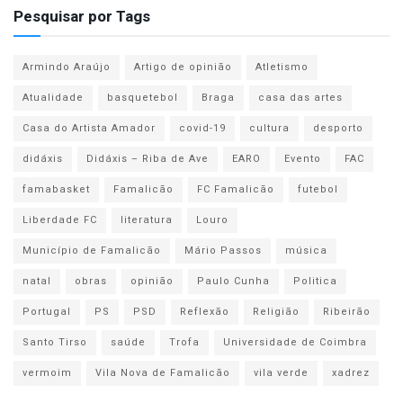
Pesquisar por Tags
Armindo Araújo
Artigo de opinião
Atletismo
Atualidade
basquetebol
Braga
casa das artes
Casa do Artista Amador
covid-19
cultura
desporto
didáxis
Didáxis – Riba de Ave
EARO
Evento
FAC
famabasket
Famalicão
FC Famalicão
futebol
Liberdade FC
literatura
Louro
Município de Famalicão
Mário Passos
música
natal
obras
opinião
Paulo Cunha
Politica
Portugal
PS
PSD
Reflexão
Religião
Ribeirão
Santo Tirso
saúde
Trofa
Universidade de Coimbra
vermoim
Vila Nova de Famalicão
vila verde
xadrez