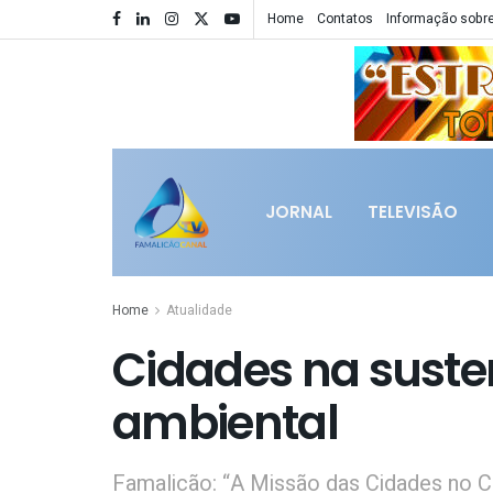
Home
Contatos
Informação sobre
JORNAL
TELEVISÃO
Home
Atualidade
Cidades na suste
ambiental
Famalicão: “A Missão das Cidades no C