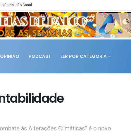
 o Famalicão Canal
OPINIÃO
PODCAST
LER POR CATEGORIA
ntabilidade
ombate às Alterações Climáticas” é o novo