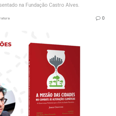
resentado na Fundação Castro Alves.
0
ratura