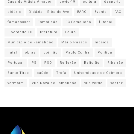
Casa do Artista Amador
covid-19
cultura
desporto
didáxis
Didáxis – Riba de Ave
EARO
Evento
FAC
famabasket
Famalicão
FC Famalicão
futebol
Liberdade FC
literatura
Louro
Município de Famalicão
Mário Passos
música
natal
obras
opinião
Paulo Cunha
Politica
Portugal
PS
PSD
Reflexão
Religião
Ribeirão
Santo Tirso
saúde
Trofa
Universidade de Coimbra
vermoim
Vila Nova de Famalicão
vila verde
xadrez