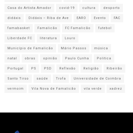
Casa do Artista Amador
covid-19
cultura
desporto
didáxis
Didáxis – Riba de Ave
EARO
Evento
FAC
famabasket
Famalicão
FC Famalicão
futebol
Liberdade FC
literatura
Louro
Município de Famalicão
Mário Passos
música
natal
obras
opinião
Paulo Cunha
Politica
Portugal
PS
PSD
Reflexão
Religião
Ribeirão
Santo Tirso
saúde
Trofa
Universidade de Coimbra
vermoim
Vila Nova de Famalicão
vila verde
xadrez