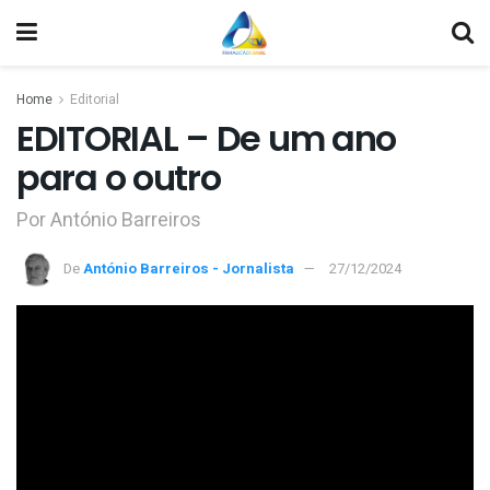
Home
Editorial
EDITORIAL – De um ano
para o outro
Por António Barreiros
De
António Barreiros - Jornalista
27/12/2024