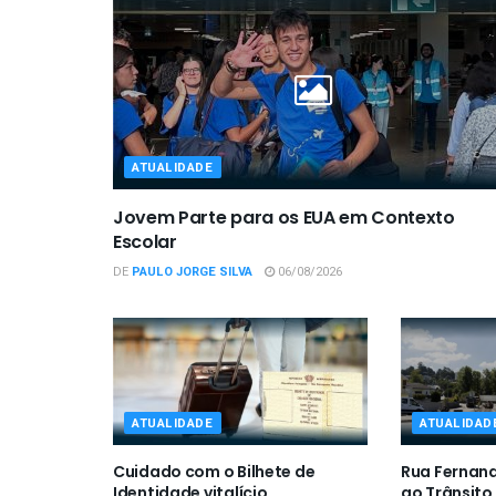
ATUALIDADE
Jovem Parte para os EUA em Contexto
Escolar
DE
PAULO JORGE SILVA
06/08/2026
ATUALIDADE
ATUALIDAD
Cuidado com o Bilhete de
Rua Fernan
Identidade vitalício
ao Trânsito