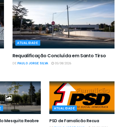
ATUALIDADE
Requalificação Concluída em Santo Tirso
DE
PAULO JORGE SILVA
05/08/2026
E
ATUALIDADE
do Mesquita Reabre
PSD de Famalicão Recua