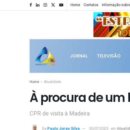
Home
Contatos
Informação sobre
JORNAL
TELEVISÃO
Home
Atualidade
À procura de um 
CPR de visita à Madeira
De
Paulo Jorge Silva
30/07/2025
em
Atuali