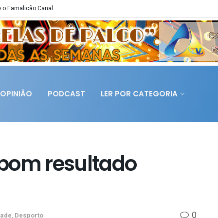
 o Famalicão Canal
OPINIÃO
PODCAST
LER POR CATEGORIA
bom resultado
0
dade
,
Desporto