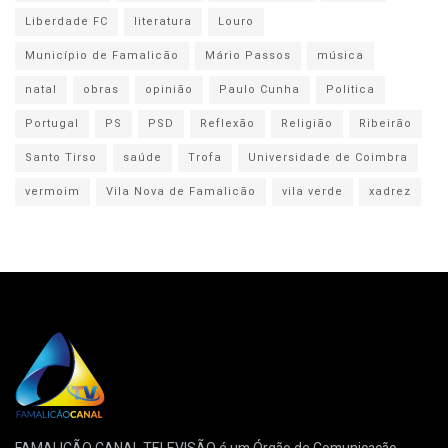
Liberdade FC
literatura
Louro
Município de Famalicão
Mário Passos
música
natal
obras
opinião
Paulo Cunha
Politica
Portugal
PS
PSD
Reflexão
Religião
Ribeirão
Santo Tirso
saúde
Trofa
Universidade de Coimbra
vermoim
Vila Nova de Famalicão
vila verde
xadrez