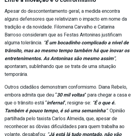
Entre a inovação e o conformismo
Apesar do descontentamento geral, a medida encontra
alguns defensores que relativizam o impacto em nome da
tradição e da novidade. Filomena Carvalho e Catarina
Barroso consideram que as Festas Antoninas justificam
alguma tolerância.
“
É um bocadinho complicado a nível de
trânsito, mas ao mesmo tempo também há que inovar os
entretenimentos. As Antoninas são mesmo assim
“
,
apontaram, sublinhando que se trata de uma situação
temporária.
Outros cidadãos demonstram conformismo. Diana Rebelo,
embora admita que deu “
30 mil voltas
” para chegar a casa e
que o trânsito está “
infernal
“, resigna-se:
“
É o que é.
Também é pouco tempo, é só uma semaninha
“
. Opinião
partilhada pelo taxista Carlos Almeida, que, apesar de
reconhecer as óbvias dificuldades para quem trabalha ao
volante, desabafou:
“
Já está lá tudo montado, não vão