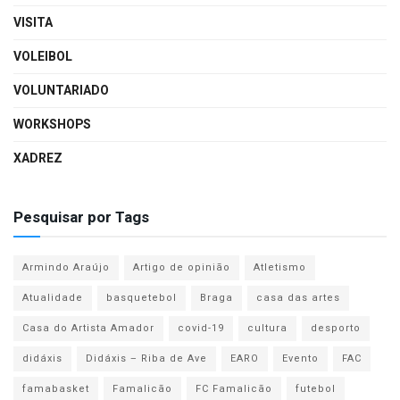
VISITA
VOLEIBOL
VOLUNTARIADO
WORKSHOPS
XADREZ
Pesquisar por Tags
Armindo Araújo
Artigo de opinião
Atletismo
Atualidade
basquetebol
Braga
casa das artes
Casa do Artista Amador
covid-19
cultura
desporto
didáxis
Didáxis – Riba de Ave
EARO
Evento
FAC
famabasket
Famalicão
FC Famalicão
futebol