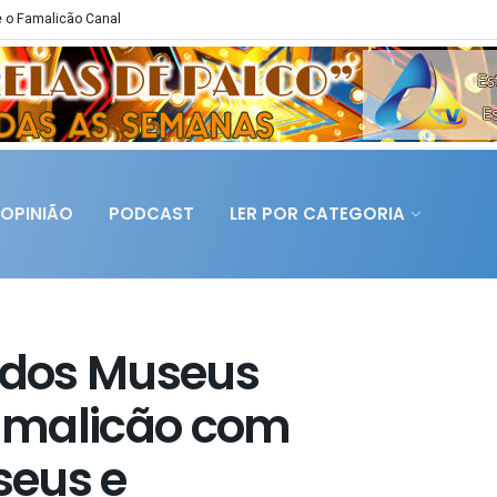
 o Famalicão Canal
OPINIÃO
PODCAST
LER POR CATEGORIA
l dos Museus
amalicão com
seus e