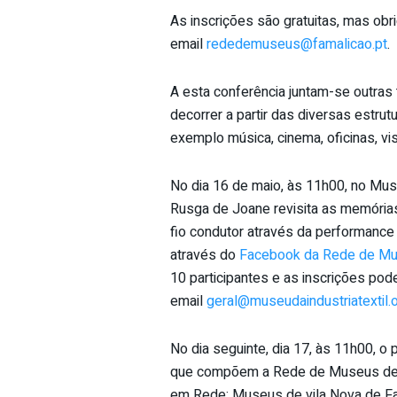
As inscrições são gratuitas, mas obr
email
rededemuseus@famalicao.pt
.
A esta conferência juntam-se outras 
decorrer a partir das diversas estru
exemplo música, cinema, oficinas, visi
No dia 16 de maio, às 11h00, no Muse
Rusga de Joane revisita as memórias
fio condutor através da performanc
através do
Facebook da Rede de M
10 participantes e as inscrições pod
email
geral@museudaindustriatextil.
No dia seguinte, dia 17, às 11h00, 
que compõem a Rede de Museus de Fa
em Rede: Museus de vila Nova de Fa