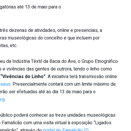
igatórias até 13 de maio para o
três dezenas de atividades, online e presenciais, a
turas museológicas do concelho e que incluem por
tas, etc..
u da Indústria Têxtil da Bacia do Ave, o Grupo Etnográfico
 e vivências das gentes de outrora, tendo o linho como
e
“Vivências do Linho”
. A iniciativa terá transmissão online
useus
. Presencialmente contará com um limite máximo de
erão ser efetuadas até ao dia 13 de maio para o
org
.
o público poderá conhecer as treze unidades museológicas
malicão com uma visita virtual à exposição “Ligados
malicão”, através do
portal do Famalicão ID
.