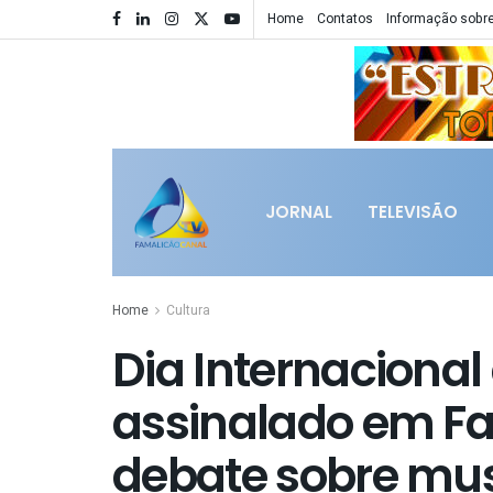
Home
Contatos
Informação sobre
JORNAL
TELEVISÃO
Home
Cultura
Dia Internaciona
assinalado em F
debate sobre mu