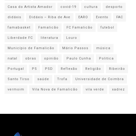
Casa do Artista Amador
covid-19
cultura
desporto
didáxis
Didáxis – Riba de Ave
EARO
Evento
FAC
famabasket
Famalicão
FC Famalicão
futebol
Liberdade FC
literatura
Louro
Município de Famalicão
Mário Passos
música
natal
obras
opinião
Paulo Cunha
Politica
Portugal
PS
PSD
Reflexão
Religião
Ribeirão
Santo Tirso
saúde
Trofa
Universidade de Coimbra
vermoim
Vila Nova de Famalicão
vila verde
xadrez