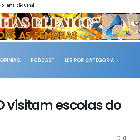
 o Famalicão Canal
OPINIÃO
PODCAST
LER POR CATEGORIA
 visitam escolas do
0