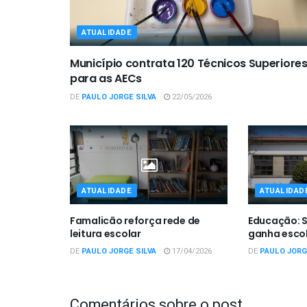
ATUALIDADE
Município contrata 120 Técnicos Superiore
para as AECs
DE
PAULO JORGE SILVA
22/05/2026
ATUALIDADE
ATUALIDAD
Famalicão reforça rede de
Educação: S
leitura escolar
ganha esco
DE
PAULO JORGE SILVA
17/04/2026
DE
PAULO JORG
Comentários sobre o post