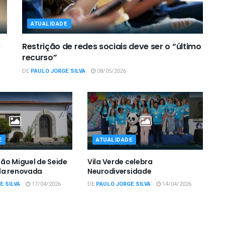
ATUALIDADE
s
Restrição de redes sociais deve ser o “último
recurso”
DE
PAULO JORGE SILVA
08/05/2026
E
ATUALIDADE
ão Miguel de Seide
Vila Verde celebra
la renovada
Neurodiversidade
E SILVA
17/04/2026
DE
PAULO JORGE SILVA
14/04/2026