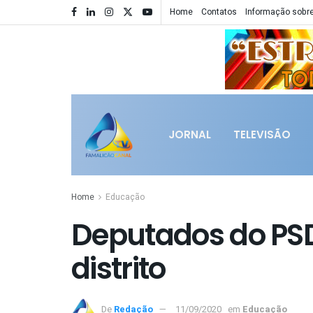
Home
Contatos
Informação sobre
JORNAL
TELEVISÃO
Home
Educação
Deputados do PSD
distrito
De
Redação
11/09/2020
em
Educação